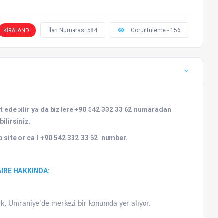
İlan Numarası 584
Görüntüleme - 156
KİRALANDI
et edebilir ya da bizlere +90 542 332 33 62 numaradan
bilirsiniz.
 site or call +90 542 332 33 62 number.
AIRE HAKKINDA:
ık, Ümraniye'de merkezi bir konumda yer alıyor.