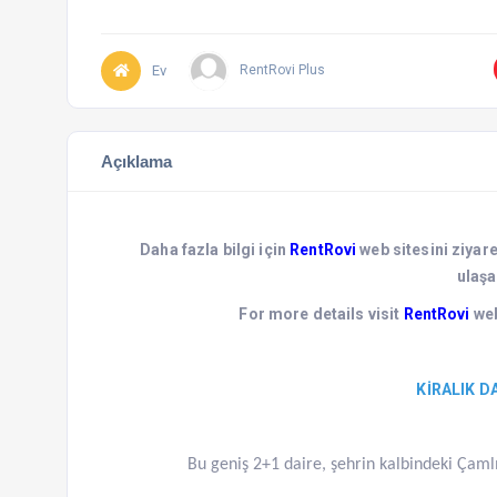
Ev
RentRovi Plus
Açıklama
Daha fazla bilgi için
RentRovi
web sitesini ziyar
ulaşa
For more details visit
RentRovi
web
KİRALIK D
Bu geniş 2+1 daire, şehrin kalbindeki Çaml