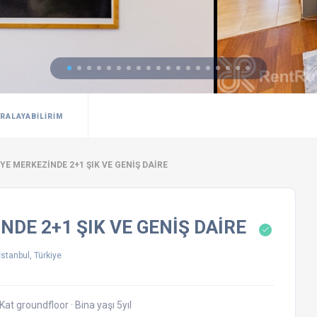
IRALAYABILIRIM
E MERKEZİNDE 2+1 ŞIK VE GENİŞ DAİRE
DE 2+1 ŞIK VE GENİŞ DAİRE
stanbul, Türkiye
Kat groundfloor
·
Bina yaşı 5yıl