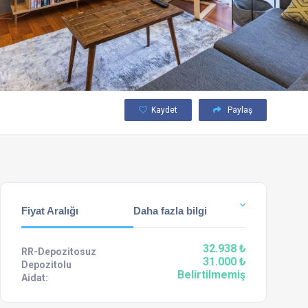
Kaydet
Paylaş
Fiyat Aralığı
Daha fazla bilgi
32.938 ₺
RR-Depozitosuz
31.000 ₺
Depozitolu
Belirtilmemiş
Aidat: