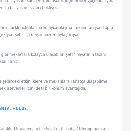
enli bir yaşam sunarken, komşuluk ilişkilerinizi güçlendiriyor.
urlu bir yaşam sizleri bekliyor.
rin farklı noktalarına kolayca ulaşma imkanı tanıyor. Toplu
kiyor, şehir içi ulaşımınızı kolaylaştırıyor.
 gibi mekanlara kolayca ulaşabilir, şehir hayatının tadını
abilirsiniz.
ne şehirdeki etkinliklere ve mekanlara rahatça ulaşabilme
ek isteyenler için ideal bir konum avantajıdır.
ENTAL HOUSE;
amlık, Ümraniye, in the heart of the city. Offering both a