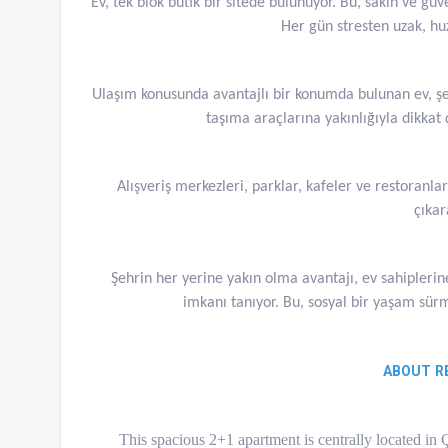
Ev, tek blok butik bir sitede bulunuyor. Bu, sakin ve güv
Her gün stresten uzak, huz
Ulaşım konusunda avantajlı bir konumda bulunan ev, şeh
taşıma araçlarına yakınlığıyla dikkat çe
Alışveriş merkezleri, parklar, kafeler ve restoranlar
çıkar
Şehrin her yerine yakın olma avantajı, ev sahipleri
imkanı tanıyor. Bu, sosyal bir yaşam sürm
ABOUT R
This spacious 2+1 apartment is centrally located in Ç