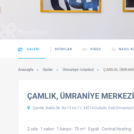
GALERI
DETAYLAR
VIDEO
NASIL K
Anasayfa
İlanlar
Ümraniye-Istanbul
ÇAMLIK, ÜMRANİY
ÇAMLIK, ÜMRANİYE MERKEZİN
Çamlık, Bakla Sk. No:13 no 11, 34774 Dudullu Osb/Ümraniye/İ
2 oda
·
1 salon
·
1 banyo
·
75 m²
·
Eşyalı
·
Central Heating
·