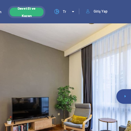
Davet Et ve
Giriş Yap
n
Tr
Kazan