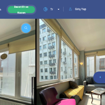
Davet Et ve
Giriş Yap
n
Tr
Kazan