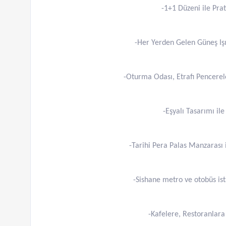
-1+1 Düzeni ile Prat
-Her Yerden Gelen Güneş Işı
-Oturma Odası, Etrafı Pencereler
-Eşyalı Tasarımı i
-Tarihi Pera Palas Manzarası
-Sishane metro ve otobüs i
-Kafelere, Restoranlara