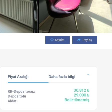
Kaydet
Paylaş
Fiyat Aralığı
Daha fazla bilgi
30.812 ₺
RR-Depozitosuz
29.000 ₺
Depozitolu
Belirtilmemiş
Aidat: