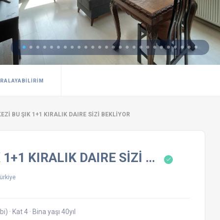
IRALAYABILIRIM
Zİ BU ŞIK 1+1 KIRALIK DAIRE SİZİ BEKLİYOR
1+1 KIRALIK DAIRE SİZİ …
ürkiye
bi)
·
Kat 4
·
Bina yaşı 40yıl