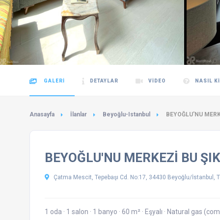
GALERI
DETAYLAR
VIDEO
NASIL K
Anasayfa
İlanlar
Beyoğlu-Istanbul
BEYOĞLU'NU MERKE
BEYOĞLU'NU MERKEZİ BU ŞIK 
Çatma Mescit, Tepebaşı Cd. No:17, 34430 Beyoğlu/İstanbul, T
1 oda
·
1 salon
·
1 banyo
·
60 m²
·
Eşyalı
·
Natural gas (com