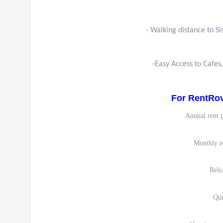
- Walking distance to S
-Easy Access to Cafes
For RentRo
Annual rent 
Monthly r
Reli
Qui