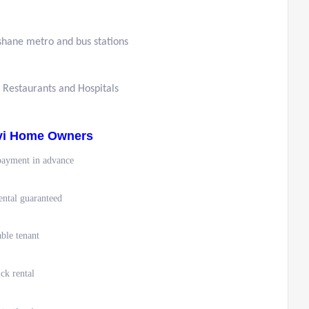
ishane metro and bus stations
, Restaurants and Hospitals
vi Home Owners
payment in advance
ental guaranteed
able tenant
ck rental