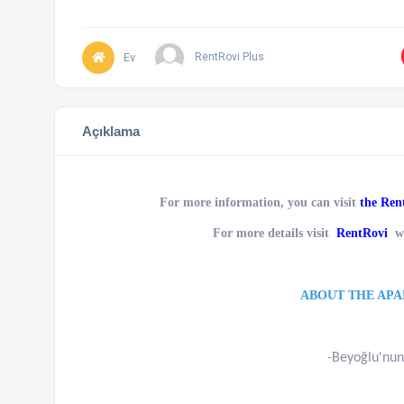
Ev
RentRovi Plus
Açıklama
For more information, you can visit
the Ren
For more details visit
RentRovi
we
ABOUT THE AP
-Beyoğlu'nu