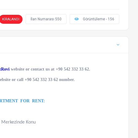
İlan Numarası 550
Görüntüleme - 156
KİRALANDI
tRovi
website or contact us at +90 542 332 33 62.
bsite or call +90 542 332 33 62 number.
ARTMENT FOR RENT:
n Merkezinde Konu