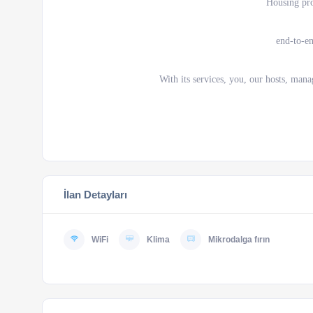
Housing pro
end-to-e
With its services, you, our hosts, man
İlan Detayları
WiFi
Klima
Mikrodalga fırın