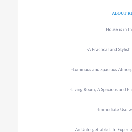
ABOUT R
-
House is in t
-A Practical and Stylish
-Luminous and Spacious Atmosp
-Living Room, A Spacious and P
-Immediate Use wi
-An Unforgettable Life Experie