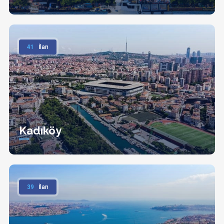
41
İlan
Kadıköy
39
İlan