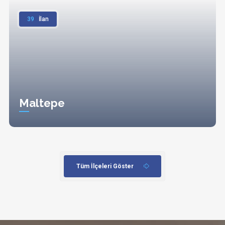
39
İlan
Maltepe
Tüm İlçeleri Göster