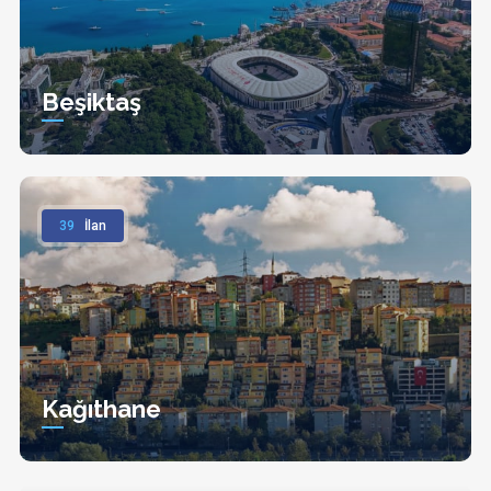
Beşiktaş
39
İlan
Kağıthane