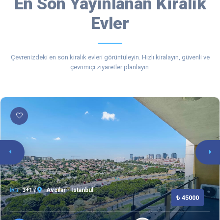
En Son Yayınlanan Kiralık
Evler
Çevrenizdeki en son kiralık evleri görüntüleyin. Hızlı kiralayın, güvenli ve
çevrimiçi ziyaretler planlayın.
3+1 /
Avcılar - Istanbul
₺ 45000