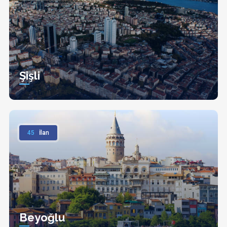
Şişli
45
İlan
Beyoğlu