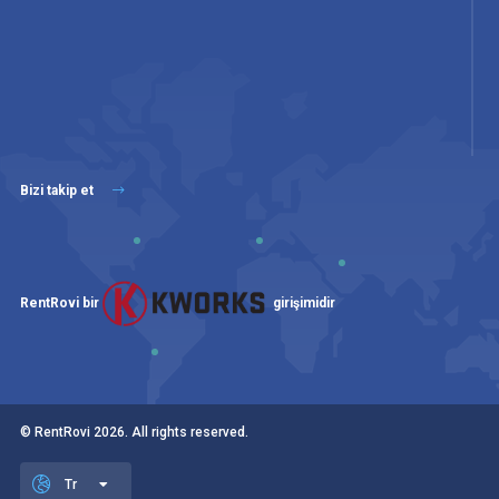
Bizi takip et
RentRovi bir
girişimidir
© RentRovi
2026
. All rights reserved.
Tr