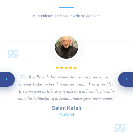
Müşterilerimizin hakkımızda söyledikleri
"Ben RentRovi ile bir arkadaş tavsiyesi üzerine tanıştım.
Bugüne kadar on beş dairemi sorunsuzca kiraya verdiler.
Evlerimi hem hızlı kiraya verdikleri için hem de güvenilir
kiracılar buldukları için kendilerinden gayet memnunum."
Selim Kafalı
Ev Sahibi