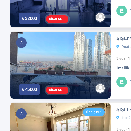
₺ 32000
KİRALANDI
ŞİŞLİ
Duatep
3 oda
·
1
Özellikl
₺ 45000
KİRALANDI
ŞİŞLİ
Öne çıkan
İnönü,
2 oda
·
1