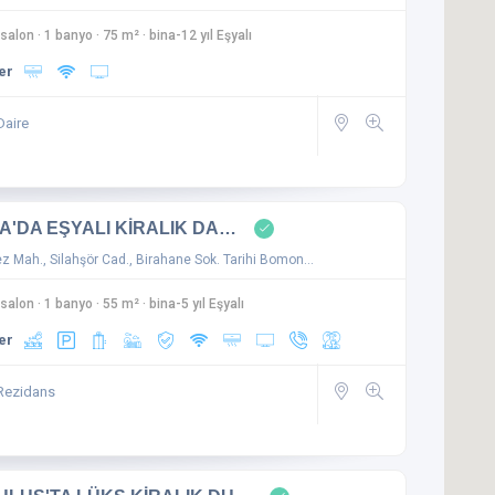
 salon
·
1 banyo
·
75 m²
·
bina-12 yıl Eşyalı
er
Daire
A'DA EŞYALI KİRALIK DA…
 Mah., Silahşör Cad., Birahane Sok. Tarihi Bomon…
 salon
·
1 banyo
·
55 m²
·
bina-5 yıl Eşyalı
er
Rezidans