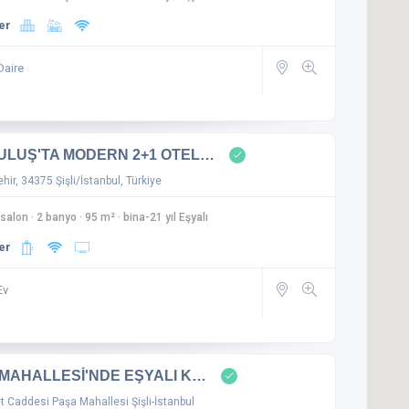
er
Daire
ULUŞ'TA MODERN 2+1 OTEL…
hir, 34375 Şişli/İstanbul, Türkiye
 salon
·
2 banyo
·
95 m²
·
bina-21 yıl Eşyalı
er
Ev
MAHALLESİ'NDE EŞYALI K…
 Caddesi Paşa Mahallesi Şişli-İstanbul