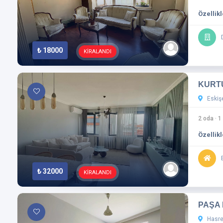
Özellikl
₺ 18000
KİRALANDI
KURT
Eskişe
2 oda
·
1
Özellikl
₺ 32000
KİRALANDI
PAŞA 
Hasret