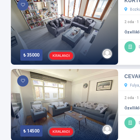
KURTU
Bozkur
2 oda
·
1
Özellikl
₺ 35000
KİRALANDI
CEVAH
Fulya,
2 oda
·
1
Özellikl
₺ 14500
KİRALANDI