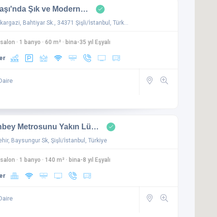
aşı'nda Şık ve Modern…
argazi, Bahtiyar Sk., 34371 Şişli/İstanbul, Türk…
 salon
·
1 banyo
·
60 m²
·
bina-35 yıl Eşyalı
er
Daire
bey Metrosunu Yakın Lü…
hir, Baysungur Sk, Şişli/İstanbul, Türkiye
 salon
·
1 banyo
·
140 m²
·
bina-8 yıl Eşyalı
er
Daire