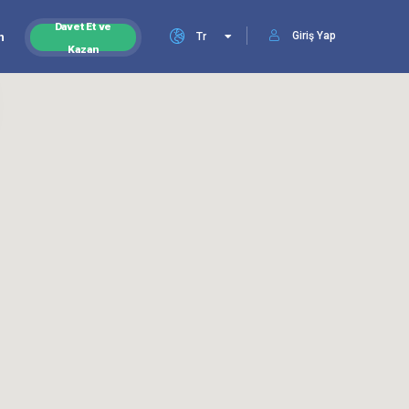
Davet Et ve
Giriş Yap
n
Tr
Kazan