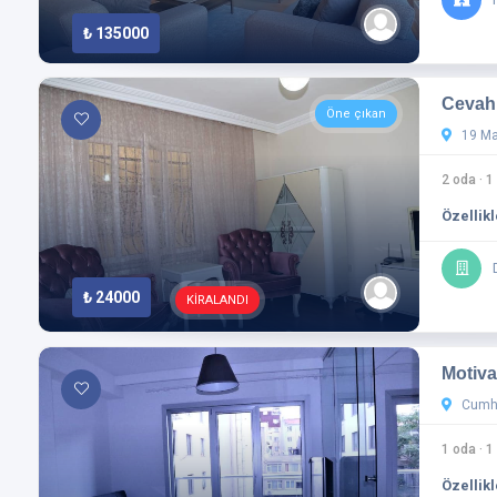
Asansör
Park
₺ 135000
Spor salonu
Güvenlik
Sauna
Spa
Cevahi
Öne çıkan
Cami
Spor Salonu
19 May
Oyun alanı
Evcil hayvan dostu
2 oda
·
1
Kamera Sistemi
Kapalı Garaj
Özellikl
Jeneratör
Sadece uygun olanları göster
₺ 24000
KİRALANDI
Uygula
Motiva
Cumhur
Filtreleri Sıfırla
1 oda
·
1
Özellikl