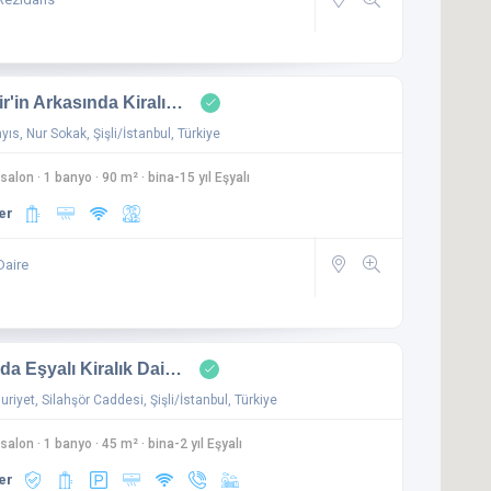
r'in Arkasında Kiralı…
ıs, Nur Sokak, Şişli/İstanbul, Türkiye
 salon
·
1 banyo
·
90 m²
·
bina-15 yıl Eşyalı
er
Daire
da Eşyalı Kiralık Dai…
iyet, Silahşör Caddesi, Şişli/İstanbul, Türkiye
 salon
·
1 banyo
·
45 m²
·
bina-2 yıl Eşyalı
er