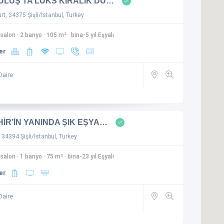
LUŞ'TA LÜKS KİRALIK DU…
t, 34375 Şişli/İstanbul, Turkey
 salon
·
2 banyo
·
105 m²
·
bina-5 yıl Eşyalı
er
Daire
İR’İN YANINDA ŞIK EŞYA…
 34394 Şişli/İstanbul, Turkey
 salon
·
1 banyo
·
75 m²
·
bina-23 yıl Eşyalı
er
Daire