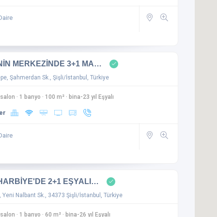
Daire
'NİN MERKEZİNDE 3+1 MA…
e, Şahmerdan Sk., Şişli/İstanbul, Türkiye
 salon
·
1 banyo
·
100 m²
·
bina-23 yıl Eşyalı
er
Daire
 HARBİYE'DE 2+1 EŞYALI…
 Yeni Nalbant Sk., 34373 Şişli/İstanbul, Türkiye
 salon
·
1 banyo
·
60 m²
·
bina-26 yıl Eşyalı