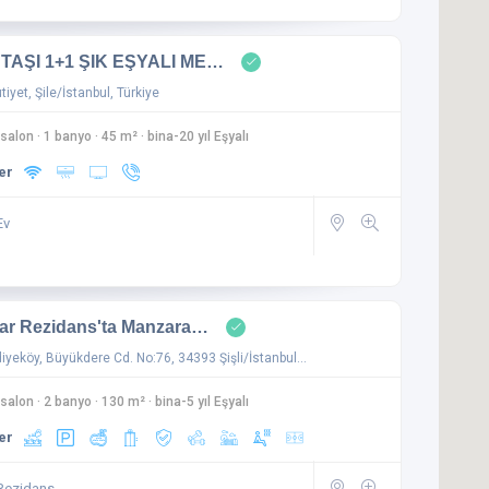
TAŞI 1+1 ŞIK EŞYALI ME…
iyet, Şile/İstanbul, Türkiye
 salon
·
1 banyo
·
45 m²
·
bina-20 yıl Eşyalı
er
Ev
ar Rezidans'ta Manzara…
yeköy, Büyükdere Cd. No:76, 34393 Şişli/İstanbul…
 salon
·
2 banyo
·
130 m²
·
bina-5 yıl Eşyalı
er
Rezidans