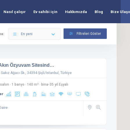
Nasıl çalışır
Ev sahibi için
Hakkımızda
Blog
Bize Ulaşı
Filtreleri Göster
ma:
En yeni
 Akın Özyuvam Sitesind…
 Sakız Ağacı Sk., 34394 Şişli/İstanbul, Türkiye
 salon
·
1 banyo
·
140 m²
·
bina-35 yıl Eşyalı
er
Daire