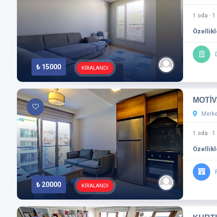
1 oda
·
1
Özellikl
₺ 15000
KİRALANDI
MOTİV
Merkez
1 oda
·
1
Özellikl
₺ 20000
KİRALANDI