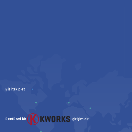
Bizi takip et
RentRovi bir
girişimidir