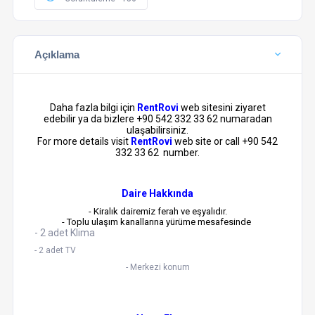
Açıklama
Daha fazla bilgi için
RentRovi
web sitesini ziyaret
edebilir ya da bizlere +90 542 332 33 62 numaradan
ulaşabilirsiniz.
For more details visit
RentRovi
web site or call +90 542
332 33 62 number.
Daire Hakkında
- Kiralık dairemiz ferah ve eşyalıdır.
- Toplu ulaşım kanallarına yürüme mesafesinde
- 2 adet Klima
- 2 adet TV
- Merkezi konum