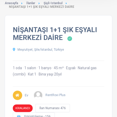
Anasayfa
İlanlar
Şişli-Istanbul
NİŞANTAŞI 1+1 ŞIK EŞYALI MERKEZİ DAİRE
NİŞANTAŞI 1+1 ŞIK EŞYALI
MERKEZİ DAİRE
Meşrutiyet, Şile/İstanbul, Türkiye
1 oda
·
1 salon
·
1 banyo
·
45 m²
·
Eşyalı
·
Natural gas
(combi)
·
Kat 1
·
Bina yaşı 20yıl
Ev
RentRovi Plus
İlan Numarası 476
KİRALANDI
Görüntüleme - 156