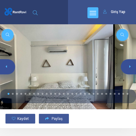
Giriş Yap
Kaydet
Paylaş