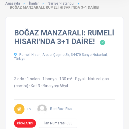
Anasayfa
İlanlar
Sarıyer-Istanbul
BOĞAZ MANZARALI: RUMELİ HISARI'NDA 3+1 DAİRE!
BOĞAZ MANZARALI: RUMELİ
HISARI'NDA 3+1 DAİRE!
Rumeli Hisarı, Arpacı Çeşme Sk, 34470 Sarıyer/İstanbul,
Türkiye
3 oda
·
1 salon
·
1 banyo
·
130 m²
·
Eşyalı
·
Natural gas
(combi)
·
Kat 3
·
Bina yaşı 65yıl
Ev
RentRovi Plus
İlan Numarası 583
KİRALANDI