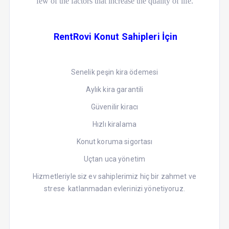
few of the factors that increase the quality of life.
RentRovi Konut Sahipleri İçin
Senelik peşin kira ödemesi
Aylık kira garantili
Güvenilir kiracı
Hızlı kiralama
Konut koruma sigortası
Uçtan uca yönetim
Hizmetleriyle siz ev sahiplerimiz hiç bir zahmet ve
strese katlanmadan evlerinizi yönetiyoruz.