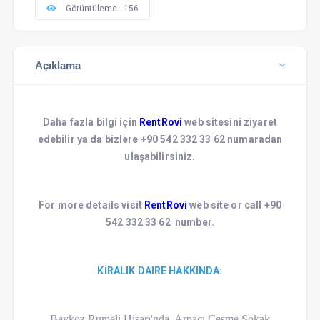
Görüntüleme - 156
Açıklama
Daha fazla bilgi için
RentRovi
web sitesini ziyaret
edebilir ya da bizlere +90 542 332 33 62 numaradan
ulaşabilirsiniz.
For more details visit
RentRovi
web site or call +90
542 332 33 62 number.
KİRALIK DAIRE HAKKINDA:
Beykoz Rumeli Hisarı'nda, Arpacı Çeşme Sokak