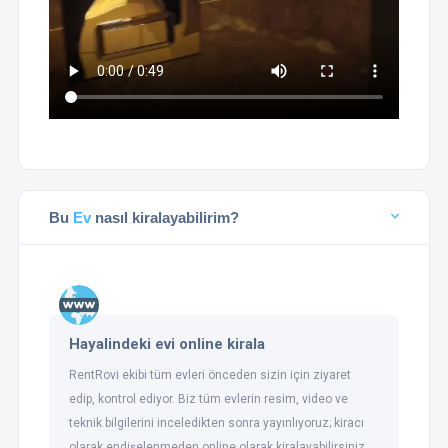
Bu
Ev
nasıl kiralayabilirim?
Hayalindeki evi online kirala
RentRovi ekibi tüm evleri önceden sizin için ziyaret
edip, kontrol ediyor. Biz tüm evlerin resim, video ve
teknik bilgilerini inceledikten sonra yayınlıyoruz; kiracı
olarak endişelenmeden online olarak kiralayabilirsiniz.