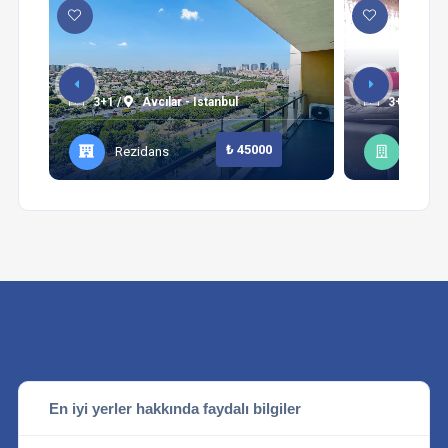
3+1 /
Avcılar - Istanbul
3+1 /
Şi
₺ 45000
Rezidans
Daire
En iyi yerler hakkında faydalı bilgiler