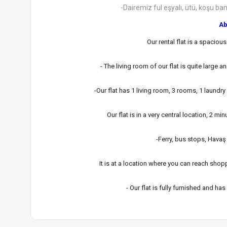
-Dairemiz ful eşyalı, ütü, koşu ba
Ab
Our rental flat is a spaciou
- The living room of our flat is quite large
-Our flat has 1 living room, 3 rooms, 1 laundr
Our flat is in a very central location, 2
-Ferry, bus stops, Havaş 
It is at a location where you can reach shop
- Our flat is fully furnished and ha