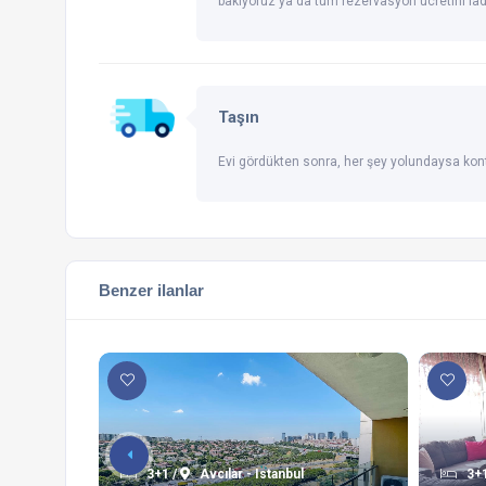
bakıyoruz ya da tüm rezervasyon ücretini ia
Taşın
Evi gördükten sonra, her şey yolundaysa kont
Benzer ilanlar
3+1 /
Avcılar - Istanbul
3+1