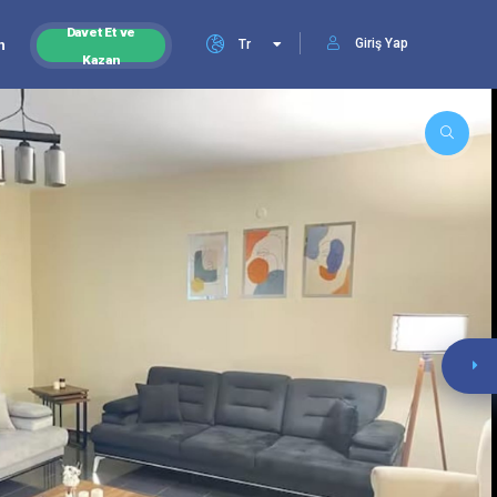
Davet Et ve
Giriş Yap
n
Tr
Kazan