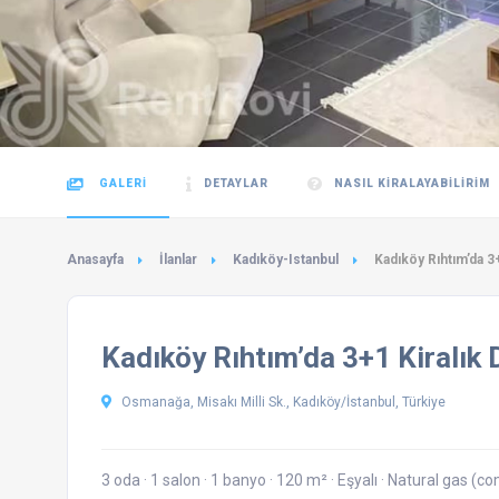
GALERI
DETAYLAR
NASIL KIRALAYABILIRIM
Anasayfa
İlanlar
Kadıköy-Istanbul
Kadıköy Rıhtım’da 3+
Kadıköy Rıhtım’da 3+1 Kiralık 
Osmanağa, Misakı Milli Sk., Kadıköy/İstanbul, Türkiye
3 oda
·
1 salon
·
1 banyo
·
120 m²
·
Eşyalı
·
Natural gas (c