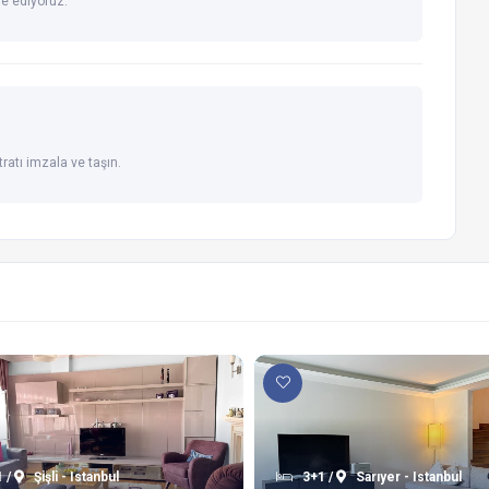
de ediyoruz.
ratı imzala ve taşın.
 /
Şişli - Istanbul
3+1 /
Sarıyer - Istanbul