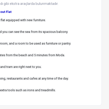
ndı gibi ekstra araçlarda bulunmaktadır.
out Flat
s flat equipped with new furniture.
 and you can see the sea from its spacious balcony.
y room, and a room to be used as furniture or pantry.
 minutes from the beach and 5 minutes from Moda.
and tram are right next to you.
ping, restaurants and cafes at any time of the day.
s extra tools such as irons and treadmills.