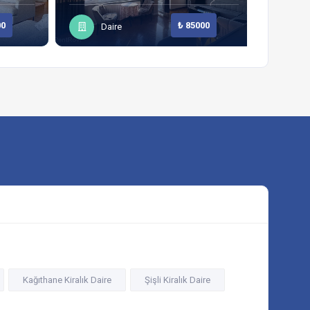
00
₺ 85000
Daire
D
Kağıthane Kiralık Daire
Şişli Kiralık Daire