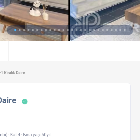
1 Kiralık Daire
Daire
ombi)
·
Kat 4
·
Bina yaşı 50yıl