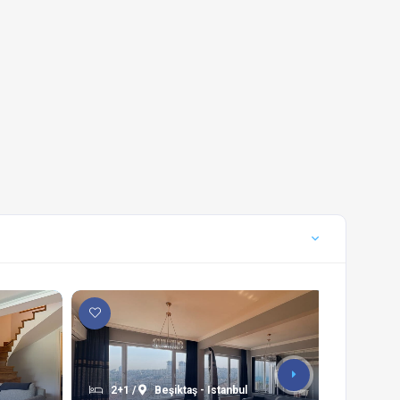
2+1 /
Beşiktaş - Istanbul
1+1 