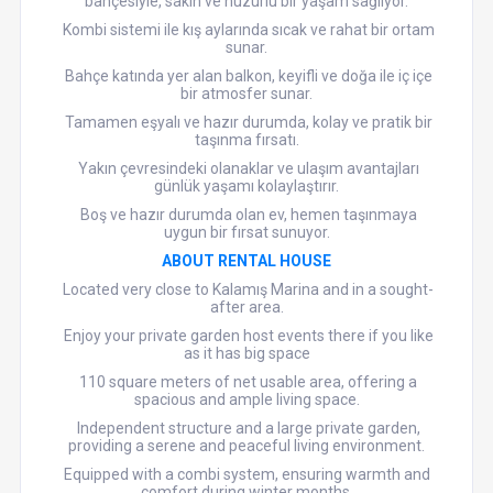
bahçesiyle, sakin ve huzurlu bir yaşam sağlıyor.
Kombi sistemi ile kış aylarında sıcak ve rahat bir ortam
sunar.
Bahçe katında yer alan balkon, keyifli ve doğa ile iç içe
bir atmosfer sunar.
Tamamen eşyalı ve hazır durumda, kolay ve pratik bir
taşınma fırsatı.
Yakın çevresindeki olanaklar ve ulaşım avantajları
günlük yaşamı kolaylaştırır.
Boş ve hazır durumda olan ev, hemen taşınmaya
uygun bir fırsat sunuyor.
ABOUT RENTAL HOUSE
Located very close to Kalamış Marina and in a sought-
after area.
Enjoy your private garden host events there if you like
as it has big space
110 square meters of net usable area, offering a
spacious and ample living space.
Independent structure and a large private garden,
providing a serene and peaceful living environment.
Equipped with a combi system, ensuring warmth and
comfort during winter months.