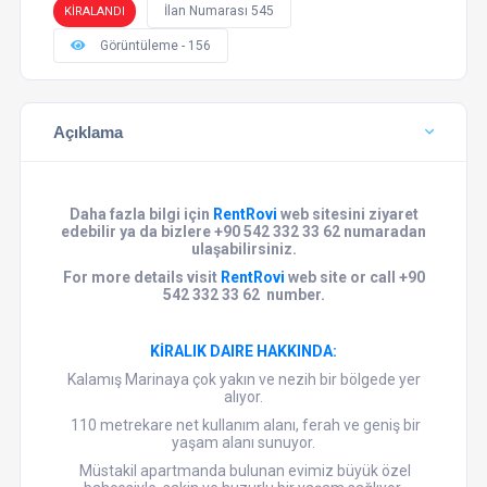
İlan Numarası 545
KİRALANDI
Görüntüleme - 156
Açıklama
Daha fazla bilgi için
RentRovi
web sitesini ziyaret
edebilir ya da bizlere +90 542 332 33 62 numaradan
ulaşabilirsiniz.
For more details visit
RentRovi
web site or call +90
542 332 33 62 number.
KİRALIK
DAIRE
HAKKINDA:
Kalamış Marinaya çok yakın ve nezih bir bölgede yer
alıyor.
110 metrekare net kullanım alanı, ferah ve geniş bir
yaşam alanı sunuyor.
Müstakil apartmanda bulunan evimiz büyük özel