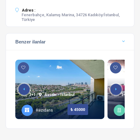
Adres :
Fenerbahçe, Kalamış Marina, 34726 Kadıköy/İstanbul,
Türkiye
Benzer ilanlar
3+1 /
Avcılar - Istanbul
3+1 /
Şi
₺ 45000
Rezidans
Daire