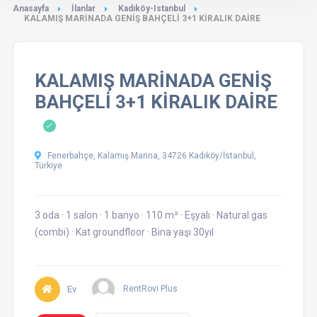
Anasayfa
İlanlar
Kadıköy-Istanbul
KALAMIŞ MARİNADA GENİŞ BAHÇELİ 3+1 KİRALIK DAİRE
KALAMIŞ MARİNADA GENİŞ
BAHÇELİ 3+1 KİRALIK DAİRE
Fenerbahçe, Kalamış Marina, 34726 Kadıköy/İstanbul,
Türkiye
3 oda
·
1 salon
·
1 banyo
·
110 m²
·
Eşyalı
·
Natural gas
(combi)
·
Kat groundfloor
·
Bina yaşı 30yıl
Ev
RentRovi Plus