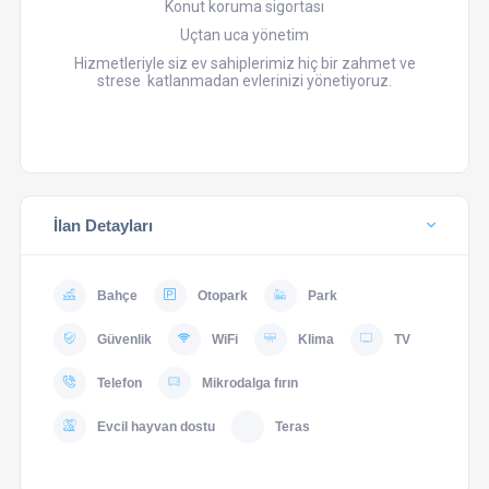
Konut koruma sigortası
Uçtan uca yönetim
Hizmetleriyle siz ev sahiplerimiz hiç bir zahmet ve
strese katlanmadan evlerinizi yönetiyoruz.
İlan Detayları
Bahçe
Otopark
Park
Güvenlik
WiFi
Klima
TV
Telefon
Mikrodalga fırın
Evcil hayvan dostu
Teras