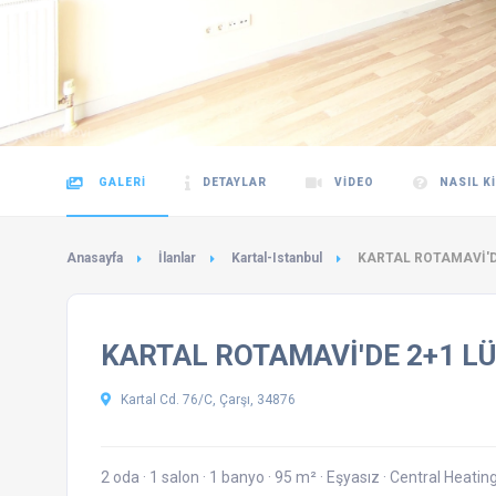
GALERI
DETAYLAR
VIDEO
NASIL K
Anasayfa
İlanlar
Kartal-Istanbul
KARTAL ROTAMAVİ'DE
KARTAL ROTAMAVİ'DE 2+1 LÜ
Kartal Cd. 76/C, Çarşı, 34876
2 oda
·
1 salon
·
1 banyo
·
95 m²
·
Eşyasız
·
Central Heatin