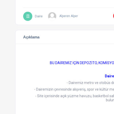
Daire
Alperen Alper
Açıklama
BU DAİREMİZ İÇİN DEPOZİTO, KOMİSY
Dair
- Dairemiz metro ve otobüs d
- Dairemizin çevresinde alışveriş, spor ve kültür m
- Site içerisinde açık yüzme havuzu, basketbol sah
bulu