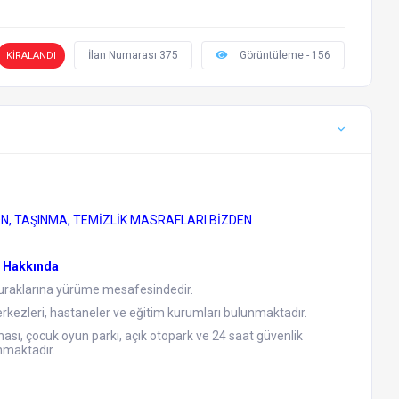
İlan Numarası 375
Görüntüleme - 156
KİRALANDI
ON, TAŞINMA, TEMİZLİK MASRAFLARI BİZDEN
e Hakkında
uraklarına yürüme mesafesindedir.
erkezleri, hastaneler ve eğitim kurumları bulunmaktadır.
ası, çocuk oyun parkı, açık otopark ve 24 saat güvenlik
nmaktadır.