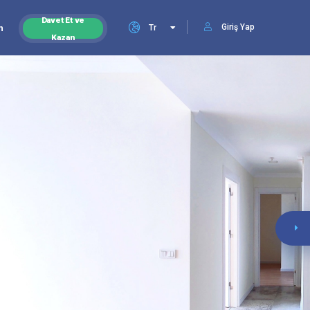
Davet Et ve
Giriş Yap
n
Tr
Kazan