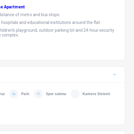
he Apartment
 distance of metro and bus stops.
 hospitals and educational institutions around the flat.
hildren's playground, outdoor parking lot and 24-hour security
e complex.
vuz
Park
Spor salonu
Kamera Sistemi