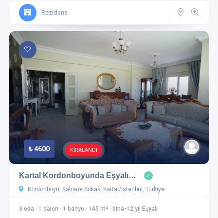
Rezidans
₺ 4600
KİRALANDI
Kartal Kordonboyunda Eşyalı…
Kordonboyu, Şahane Sokak, Kartal/İstanbul, Türkiye
3 oda
·
1 salon
·
1 banyo
·
145 m²
·
bina-12 yıl Eşyalı