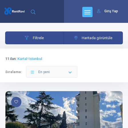
Giriş Yap
Filtrele
Konut
Filtrele
Haritada görüntüle
11 ilan
:
Kartal-Istanbul
Sıralama:
En yeni
Konut
Oda sayısı
Salon