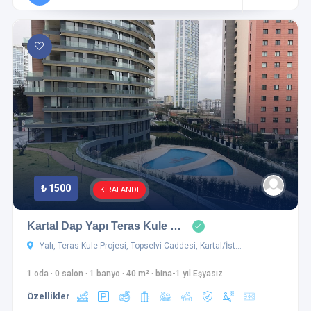
₺ 1500
KİRALANDI
Kartal Dap Yapı Teras Kule …
Yalı, Teras Kule Projesi, Topselvi Caddesi, Kartal/İst…
1 oda
·
0 salon
·
1 banyo
·
40 m²
·
bina-1 yıl Eşyasız
Özellikler