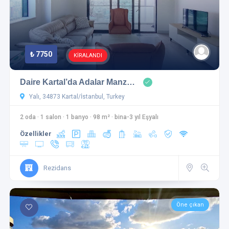
₺ 7750
KİRALANDI
Daire Kartal’da Adalar Manz…
Yalı, 34873 Kartal/İstanbul, Turkey
2 oda
·
1 salon
·
1 banyo
·
98 m²
·
bina-3 yıl Eşyalı
Özellikler
Rezidans
Öne çıkan