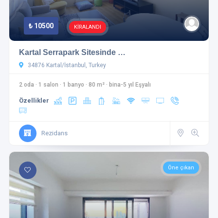
₺ 10500
KİRALANDI
Kartal Serrapark Sitesinde …
34876 Kartal/İstanbul, Turkey
2 oda
·
1 salon
·
1 banyo
·
80 m²
·
bina-5 yıl Eşyalı
Özellikler
Rezidans
Öne çıkan