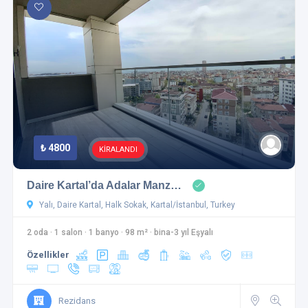
₺ 4800
KİRALANDI
Daire Kartal’da Adalar Manz…
Yalı, Daire Kartal, Halk Sokak, Kartal/İstanbul, Turkey
2 oda
·
1 salon
·
1 banyo
·
98 m²
·
bina-3 yıl Eşyalı
Özellikler
Rezidans