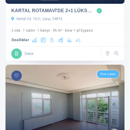
KARTAL ROTAMAVİ'DE 2+1 LÜKS…
Kartal Cd. 76/C, Çarşı, 34876
2 oda
·
1 salon
·
1 banyo
·
95 m²
·
bina-1 yıl Eşyasız
Özellikler
Daire
Öne çıkan