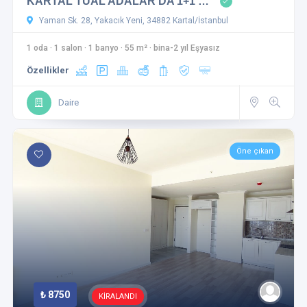
KARTAL TUAL ADALAR'DA 1+1 …
Asansör
Park
Yaman Sk. 28, Yakacık Yeni, 34882 Kartal/İstanbul
Spor salonu
Güvenlik
1 oda
·
1 salon
·
1 banyo
·
55 m²
·
bina-2 yıl Eşyasız
Sauna
Spa
Özellikler
Cami
Spor Salonu
Oyun alanı
Evcil hayvan dostu
Daire
Kamera Sistemi
Kapalı Garaj
Jeneratör
Öne çıkan
Sadece uygun olanları göster
Uygula
Filtreleri Sıfırla
₺ 8750
KİRALANDI