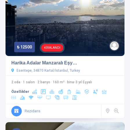
₺ 12500
KİRALANDI
Harika Adalar Manzaralı Eşy…
Esentepe, 34870 Kartal/İstanbul, Turkey
2 oda
·
1 salon
·
2 banyo
·
160 m²
·
bina-3 yıl Eşyalı
Özellikler
Rezidans