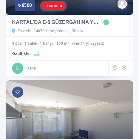
₺ 8500
KİRALANDI
KARTAL'DA E-5 GÜZERGAHINA Y…
Topselvi, 34873 Kartal/İstanbul, Türkiye
3 oda
·
1 salon
·
1 banyo
·
100 m²
·
bina-11 yıl Eşyasız
Özellikler
Daire