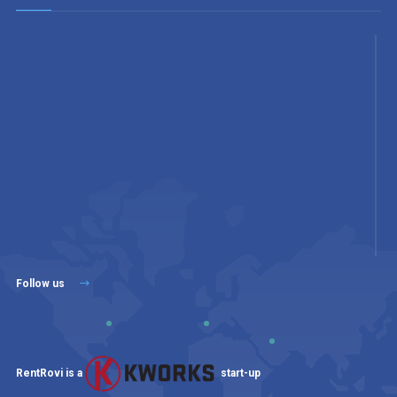
Follow us
RentRovi is a
start-up