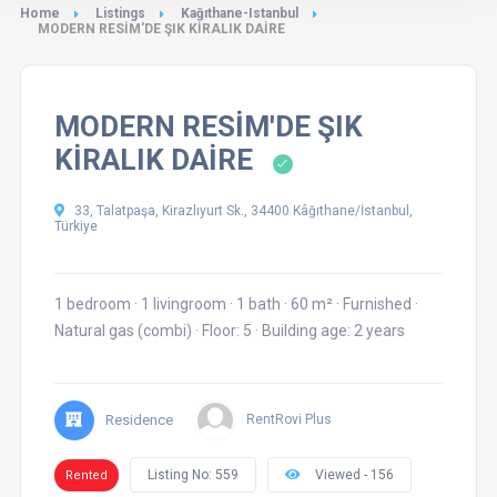
Home
Listings
Kağıthane-Istanbul
MODERN RESİM'DE ŞIK KİRALIK DAİRE
MODERN RESİM'DE ŞIK
KİRALIK DAİRE
33, Talatpaşa, Kirazlıyurt Sk., 34400 Kâğıthane/İstanbul,
Türkiye
1 bedroom
·
1 livingroom
·
1 bath
·
60 m²
·
Furnished
·
Natural gas (combi)
·
Floor: 5
·
Building age: 2 years
Residence
RentRovi Plus
Listing No: 559
Viewed - 156
Rented