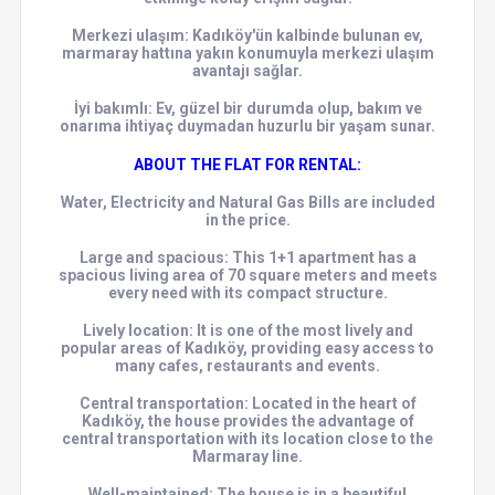
Merkezi ulaşım: Kadıköy'ün kalbinde bulunan ev,
marmaray hattına yakın konumuyla merkezi ulaşım
avantajı sağlar.
İyi bakımlı: Ev, güzel bir durumda olup, bakım ve
onarıma ihtiyaç duymadan huzurlu bir yaşam sunar.
ABOUT THE FLAT FOR RENTAL:
Water, Electricity and Natural Gas Bills are included
in the price.
Large and spacious: This 1+1 apartment has a
spacious living area of 70 square meters and meets
every need with its compact structure.
Lively location: It is one of the most lively and
popular areas of Kadıköy, providing easy access to
many cafes, restaurants and events.
Central transportation: Located in the heart of
Kadıköy, the house provides the advantage of
central transportation with its location close to the
Marmaray line.
Well-maintained: The house is in a beautiful