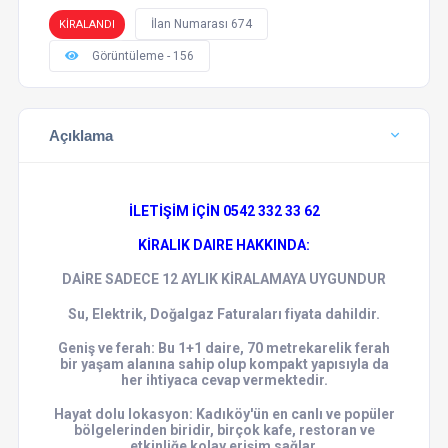
İlan Numarası 674
KİRALANDI
Görüntüleme - 156
Açıklama
İLETİŞİM İÇİN 0542 332 33 62
KİRALIK DAIRE HAKKINDA:
DAİRE SADECE 12 AYLIK KİRALAMAYA UYGUNDUR
Su, Elektrik, Doğalgaz Faturaları fiyata dahildir.
Geniş ve ferah: Bu 1+1 daire, 70 metrekarelik ferah
bir yaşam alanına sahip olup kompakt yapısıyla da
her ihtiyaca cevap vermektedir.
Hayat dolu lokasyon: Kadıköy'ün en canlı ve popüler
bölgelerinden biridir, birçok kafe, restoran ve
etkinliğe kolay erişim sağlar.