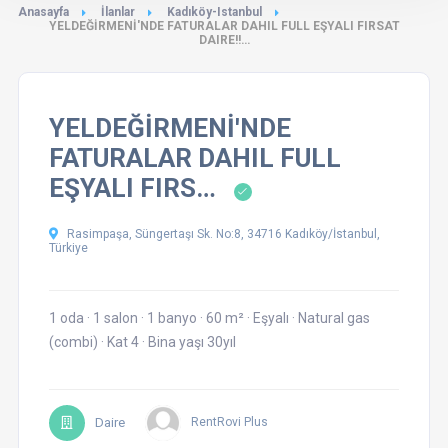
Anasayfa
İlanlar
Kadıköy-Istanbul
YELDEĞİRMENİ'NDE FATURALAR DAHIL FULL EŞYALI FIRSAT
DAIRE!!…
YELDEĞİRMENİ'NDE
FATURALAR DAHIL FULL
EŞYALI FIRS…
Rasimpaşa, Süngertaşı Sk. No:8, 34716 Kadıköy/İstanbul,
Türkiye
1 oda
·
1 salon
·
1 banyo
·
60 m²
·
Eşyalı
·
Natural gas
(combi)
·
Kat 4
·
Bina yaşı 30yıl
Daire
RentRovi Plus