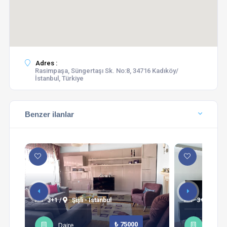
Adres :
Rasimpaşa, Süngertaşı Sk. No:8, 34716 Kadıköy/
İstanbul, Türkiye
Benzer ilanlar
3+1 /
Şişli - Istanbul
3+1 /
Sa
₺ 75000
Daire
Daire