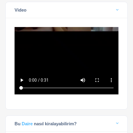
Video
Bu
Daire
nasıl kiralayabilirim?