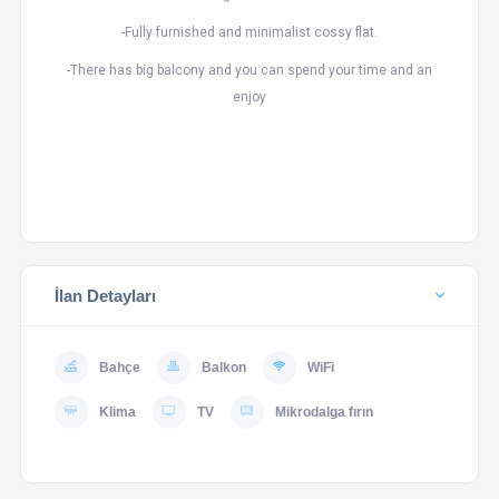
-Fully furnished and minimalist cossy flat.
-There has big balcony and you can spend your time and an
enjoy
İlan Detayları
Bahçe
Balkon
WiFi
Klima
TV
Mikrodalga fırın