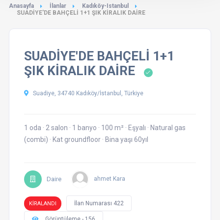
Anasayfa
İlanlar
Kadıköy-Istanbul
SUADİYE'DE BAHÇELİ 1+1 ŞIK KİRALIK DAİRE
SUADİYE'DE BAHÇELİ 1+1
ŞIK KİRALIK DAİRE
Suadiye, 34740 Kadıköy/İstanbul, Türkiye
1 oda
·
2 salon
·
1 banyo
·
100 m²
·
Eşyalı
·
Natural gas
(combi)
·
Kat groundfloor
·
Bina yaşı 60yıl
Daire
ahmet Kara
İlan Numarası 422
KİRALANDI
Görüntüleme - 156