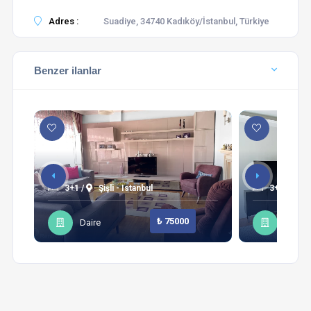
Adres :
Suadiye, 34740 Kadıköy/İstanbul, Türkiye
Benzer ilanlar
3+1 /
Şişli - Istanbul
3+1 /
Sa
₺ 75000
Daire
Daire