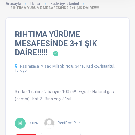
Anasayfa
İlanlar
Kadıköy-Istanbul
RIHTIMA YÜRÜME MESAFESİNDE 3+1 ŞIK DAİRE!!!!!
RIHTIMA YÜRÜME
MESAFESİNDE 3+1 ŞIK
DAİRE!!!!!
Rasimpaşa, Misakı Milli Sk. No:8, 34716 Kadıköy/İstanbul,
Türkiye
3 oda
·
1 salon
·
2 banyo
·
100 m²
·
Eşyalı
·
Natural gas
(combi)
·
Kat 2
·
Bina yaşı 31yıl
Daire
RentRovi Plus