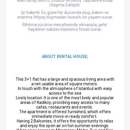
Marmaray, Metro, Otobüs ve Deniz Taşıtlarına Kolay
Ulaşıma Sahiptir.
İyi bakımlı: Ev, güzel bir durumda olup, bakım ve
onarıma ihtiyaç duymadan huzurlu bir yaşam sunar.
Rıhtıma yürüme mesafesinde olmasıyla,
şehir
hayatının nabzını hissetme fırsatı sunar.
ABOUT RENTAL HOUSE;
This 3+1 flat has a large and spacious living area with
a net usable area of ​​square meters.
In touch with the atmosphere of Istanbul with easy
access to the sea
Lively location: It is one of the most lively and popular
areas of Kadıköy, providing easy access to many
cafes, restaurants and events.
The apartment is offered furnished, which offers
immediate move-in ready comfort.
Having 2 Balconies, it offers the opportunity to relax
and enjoy the open air on hot summer evenings.