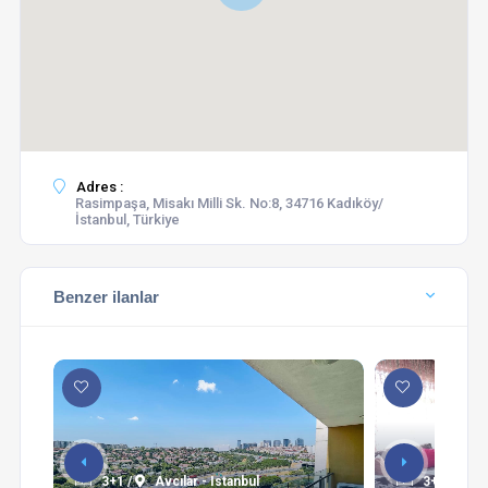
Adres :
Rasimpaşa, Misakı Milli Sk. No:8, 34716 Kadıköy/
İstanbul, Türkiye
Benzer ilanlar
3+1 /
Avcılar - Istanbul
3+1 /
Şi