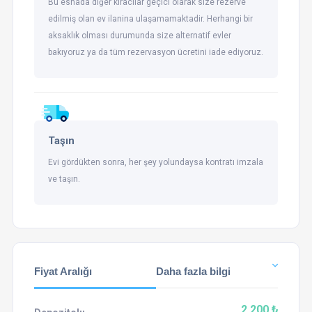
Bu esnada diğer kiracılar geçici olarak size rezerve
edilmiş olan ev ilanina ulaşamamaktadir. Herhangi bir
aksaklık olması durumunda size alternatif evler
bakıyoruz ya da tüm rezervasyon ücretini iade ediyoruz.
Taşın
Evi gördükten sonra, her şey yolundaysa kontratı imzala
ve taşın.
Fiyat Aralığı
Daha fazla bilgi
2.200 ₺