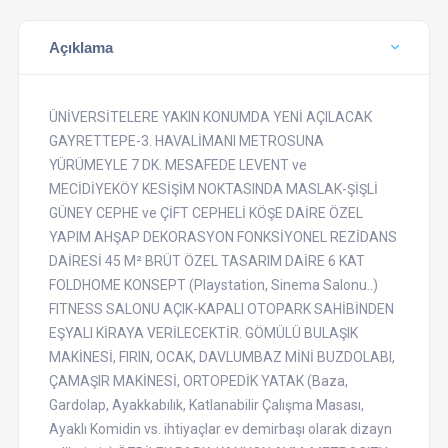
Açıklama
ÜNİVERSİTELERE YAKIN KONUMDA YENİ AÇILACAK
GAYRETTEPE-3. HAVALİMANI METROSUNA
YÜRÜMEYLE 7 DK. MESAFEDE LEVENT ve
MECİDİYEKÖY KESİŞİM NOKTASINDA MASLAK-ŞİŞLİ
GÜNEY CEPHE ve ÇİFT CEPHELİ KÖŞE DAİRE ÖZEL
YAPIM AHŞAP DEKORASYON FONKSİYONEL REZİDANS
DAİRESİ 45 M² BRÜT ÖZEL TASARIM DAİRE 6 KAT
FOLDHOME KONSEPT (Playstation, Sinema Salonu..)
FITNESS SALONU AÇIK-KAPALI OTOPARK SAHİBİNDEN
EŞYALI KİRAYA VERİLECEKTİR. GÖMÜLÜ BULAŞIK
MAKİNESİ, FIRIN, OCAK, DAVLUMBAZ MİNİ BUZDOLABI,
ÇAMAŞIR MAKİNESİ, ORTOPEDİK YATAK (Baza,
Gardolap, Ayakkabılık, Katlanabilir Çalışma Masası,
Ayaklı Komidin vs. ihtiyaçlar ev demirbaşı olarak dizayn