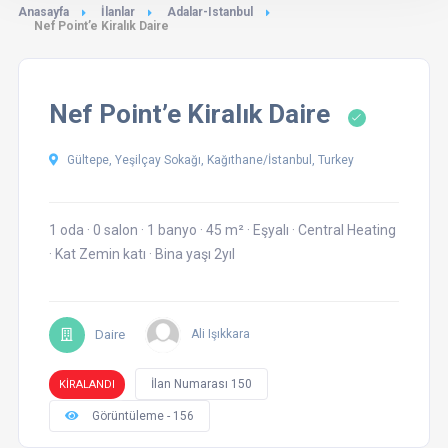
Anasayfa
İlanlar
Adalar-Istanbul
Nef Point’e Kiralık Daire
Nef Point’e Kiralık Daire
Gültepe, Yeşilçay Sokağı, Kağıthane/İstanbul, Turkey
1 oda
·
0 salon
·
1 banyo
·
45 m²
·
Eşyalı
·
Central Heating
·
Kat Zemin katı
·
Bina yaşı 2yıl
Daire
Ali Işıkkara
İlan Numarası 150
KİRALANDI
Görüntüleme - 156