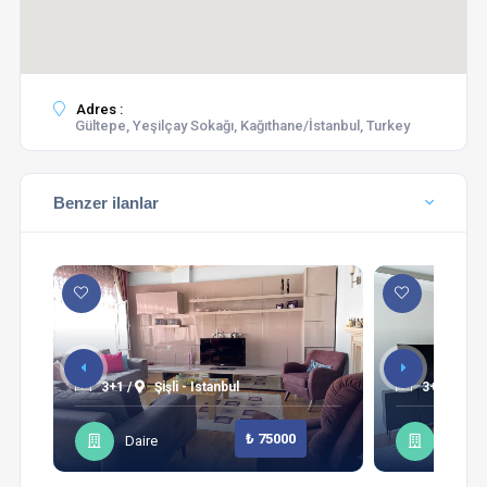
Adres :
Gültepe, Yeşilçay Sokağı, Kağıthane/İstanbul, Turkey
Benzer ilanlar
3+1 /
Şişli - Istanbul
3+1 /
Sa
₺ 75000
Daire
Daire