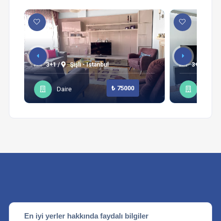
3+1 /
Şişli - Istanbul
3+1 /
Sa
₺ 75000
Daire
Daire
En iyi yerler hakkında faydalı bilgiler