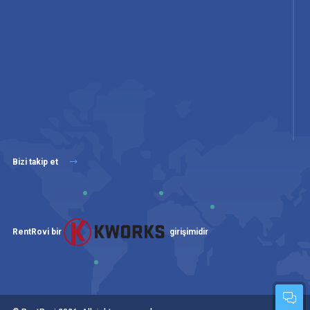
Bizi takip et
RentRovi bir
girişimidir