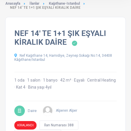
Anasayfa
İlanlar
Kağıthane-Istanbul
NEF 14' TE 1+1 ŞIK EŞYALI KİRALIK DAİRE
NEF 14' TE 1+1 ŞIK EŞYALI
KİRALIK DAİRE
Nef Kağıthane 14, Hamidiye, Zeynep Sokağı No:14, 34408
Kâğıthane/İstanbul
1 oda
·
1 salon
·
1 banyo
·
42 m²
·
Eşyalı
·
Central Heating
·
Kat 4
·
Bina yaşı 4yıl
Daire
Alperen Alper
İlan Numarası 388
KİRALANDI