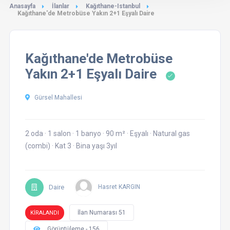
Anasayfa
İlanlar
Kağıthane-Istanbul
Kağıthane'de Metrobüse Yakın 2+1 Eşyalı Daire
Kağıthane'de Metrobüse
Yakın 2+1 Eşyalı Daire
Gürsel Mahallesi
2 oda
·
1 salon
·
1 banyo
·
90 m²
·
Eşyalı
·
Natural gas
(combi)
·
Kat 3
·
Bina yaşı 3yıl
Daire
Hasret KARGIN
İlan Numarası 51
KİRALANDI
Görüntüleme - 156