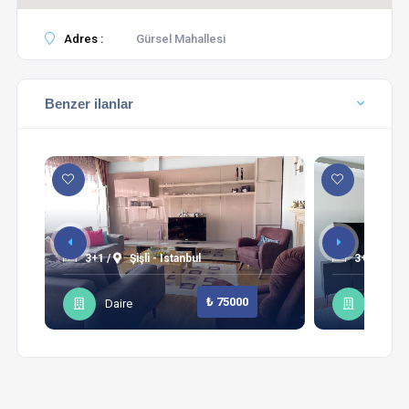
Adres :
Gürsel Mahallesi
Benzer ilanlar
3+1 /
Şişli - Istanbul
3+1 /
Sa
₺ 75000
Daire
Daire