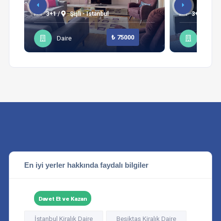
3+1 /
Şişli - Istanbul
3+1 /
Sa
₺ 75000
Daire
Daire
En iyi yerler hakkında faydalı bilgiler
Davet Et ve Kazan
İstanbul Kiralık Daire
Beşiktaş Kiralık Daire