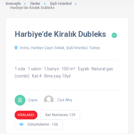
Anasayfa
İlanlar
Şişli-Istanbul
Harbiye’de Kiralık Dubleks
Harbiye’de Kiralık Dubleks
İnönü, Harbiye Çayırı Sokak, Şişli/İstanbul, Turkey
1 oda
·
1 salon
·
1 banyo
·
100 m²
·
Eşyalı
·
Natural gas
(combi)
·
Kat 4
·
Bina yaşı 10yıl
Daire
Ziya Akış
İlan Numarası 129
KİRALANDI
Görüntüleme - 156