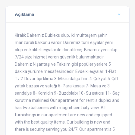
Açıklama
Kiralık Dairemiz Dubleks olup, iki muhteşem şehir
manzaralı balkonu vardır. Dairemiz tüm eşyalar yeni
olup en kaliteli eşyalar ile donatılmış. Binamız yeni olup
7/24 size hizmet veren güvenlik bulunmaktadır.
Dairemiz Nişantaşı ve Taksim gibi popüler yerlere 5
dakika yürüme mesafesindedir. Evde ki eşyalar: 1-Flat
Tv 2-Duvar tipi klima 3-Mikro dalga fırın 4-Çekyat 5-Çift
yatak bazası ve yatağı 6- Para kasası 7- Masa ve 3
sandalye 8- Komidin 9- Buzdolabı 10- Su ısıtıcısı 11- Saç
kurutma makinesi Our apartment for rent is duplex and
has two balconies with magnificent city view. All
furnishings in our apartment are new and equipped
with the best quality items. Our building is new and
there is security serving you 24/7. Our apartment is 5