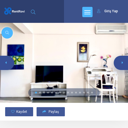
Giriş Yap
Kaydet
Paylaş