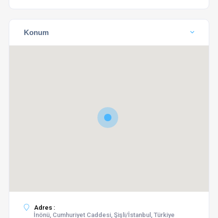
Konum
Adres :
İnönü, Cumhuriyet Caddesi, Şişli/İstanbul, Türkiye