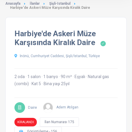
Anasayfa
İlanlar
Şişli-Istanbul
Harbiye'de Askeri Müze Karşısında Kiralık Daire
Harbiye'de Askeri Müze
Karşısında Kiralık Daire
İnönü, Cumhuriyet Caddesi, Şişli/İstanbul, Türkiye
2 oda
·
1 salon
·
1 banyo
·
90 m²
·
Eşyalı
·
Natural gas
(combi)
·
Kat 5
·
Bina yaşı 25yıl
Daire
Adem Atılgan
İlan Numarası 175
KİRALANDI
Görüntüleme - 156