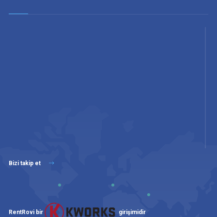
Bizi takip et
RentRovi bir
girişimidir