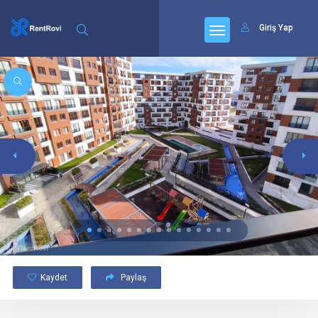
Giriş Yap
Kaydet
Paylaş