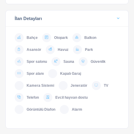
İlan Detayları
Bahçe
Otopark
Balkon
Asansör
Havuz
Park
Spor salonu
Sauna
Güvenlik
Spor alanı
Kapalı Garaj
Kamera Sistemi
Jeneratör
TV
Telefon
Evcil hayvan dostu
Görüntülü Diafon
Alarm