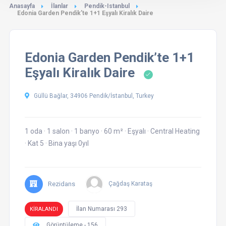
Anasayfa
İlanlar
Pendik-Istanbul
Edonia Garden Pendik’te 1+1 Eşyalı Kiralık Daire
Edonia Garden Pendik’te 1+1
Eşyalı Kiralık Daire
Güllü Bağlar, 34906 Pendik/İstanbul, Turkey
1 oda
·
1 salon
·
1 banyo
·
60 m²
·
Eşyalı
·
Central Heating
·
Kat 5
·
Bina yaşı 0yıl
Rezidans
Çağdaş Karataş
İlan Numarası 293
KİRALANDI
Görüntüleme - 156