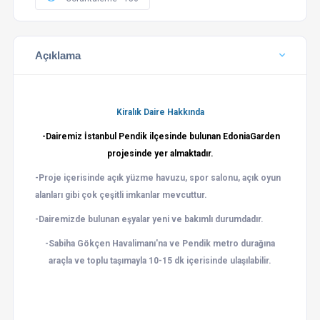
Açıklama
Kiralık Daire Hakkında
-Dairemiz İstanbul Pendik ilçesinde bulunan
Edonia
Garden
projesinde yer almaktadır.
-Proje içerisinde açık yüzme havuzu, spor salonu, açık oyun
alanları gibi çok çeşitli imkanlar mevcuttur.
-Dairemizde bulunan eşyalar yeni ve bakımlı durumdadır.
-Sabiha Gökçen
Havalimanı'na
ve Pendik metro durağına
araçla ve toplu
taşımayla
10-15 dk içerisinde ulaşılabilir.