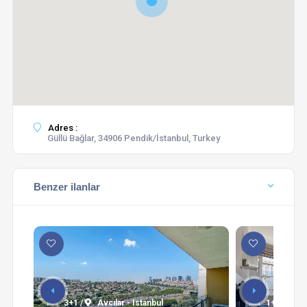
Adres :
Güllü Bağlar, 34906 Pendik/İstanbul, Turkey
Benzer ilanlar
3+1 /
Avcılar - Istanbul
1+1 /
Şi