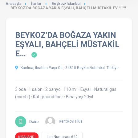
Anasayfa
İlanlar
Beykoz-Istanbul
BEYKOZ'DA BOĞAZA YAKIN EŞYALI, BAHÇELİ MÜSTAKİL EV !!!!!!!!
BEYKOZ'DA BOĞAZA YAKIN
EŞYALI, BAHÇELİ MÜSTAKİL
E…
Kanlıca, İbrahim Paşa Cd., 34810 Beykoz/İstanbul, Türkiye
3 oda
·
1 salon
·
2 banyo
·
110 m²
·
Eşyalı
·
Natural gas
(combi)
·
Kat groundfloor
·
Bina yaşı 20yıl
Daire
RentRovi Plus
İlan Numarası 640
KİRALANDI