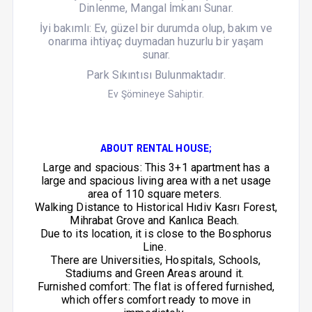
Dinlenme, Mangal İmkanı Sunar.
İyi bakımlı: Ev, güzel bir durumda olup, bakım ve
onarıma ihtiyaç duymadan huzurlu bir yaşam
sunar.
Park Sıkıntısı Bulunmaktadır.
Ev Şömineye Sahiptir.
ABOUT RENTAL HOUSE;
Large and spacious: This 3+1 apartment has a
large and spacious living area with a net usage
area of ​​110 square meters.
Walking Distance to Historical Hıdiv Kasrı Forest,
Mihrabat Grove and Kanlıca Beach.
Due to its location, it is close to the Bosphorus
Line.
There are Universities, Hospitals, Schools,
Stadiums and Green Areas around it.
Furnished comfort: The flat is offered furnished,
which offers comfort ready to move in