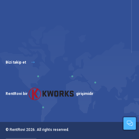
Bizi takip et
RentRovi bir
girişimidir
© RentRovi
2026
. All rights reserved.