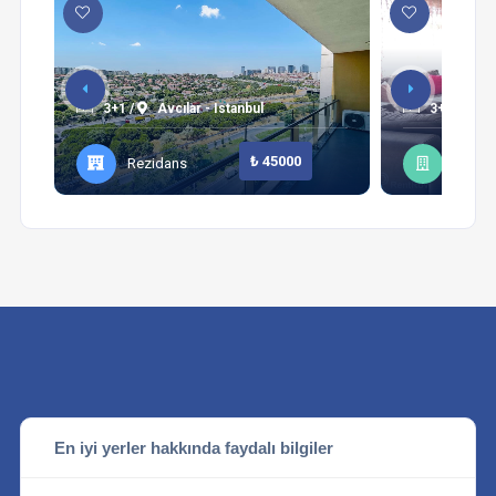
3+1 /
Avcılar - Istanbul
3+1 /
Şi
₺ 45000
Rezidans
Daire
En iyi yerler hakkında faydalı bilgiler