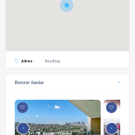
Adres :
Beşiktaş
Benzer ilanlar
3+1 /
Avcılar - Istanbul
3+1 /
Şi