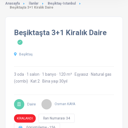
Anasayfa
İlanlar
Beşiktaş-Istanbul
Beşiktaşta 3+1 Kiralık Daire
Beşiktaşta 3+1 Kiralık Daire
Beşiktaş
3 oda
·
1 salon
·
1 banyo
·
120 m²
·
Eşyasız
·
Natural gas
(combi)
·
Kat 2
·
Bina yaşı 30yıl
Daire
Osman KAYA
İlan Numarası 34
KİRALANDI
Görüntüleme - 156