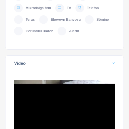
Mikrodalga fırın
TV
Telefon
Teras
Ebeveyn Banyosu
Şömine
Görüntülü Diafon
Alarm
Video