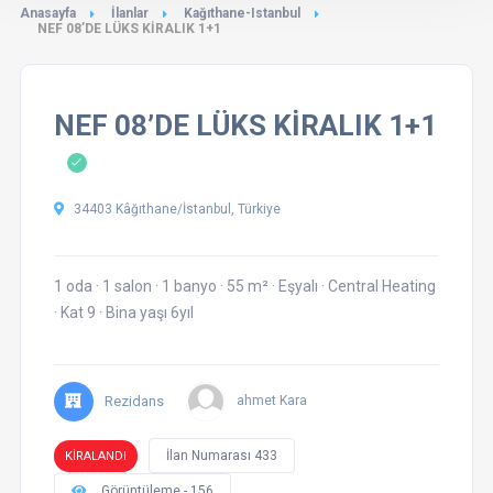
Anasayfa
İlanlar
Kağıthane-Istanbul
NEF 08’DE LÜKS KİRALIK 1+1
NEF 08’DE LÜKS KİRALIK 1+1
34403 Kâğıthane/İstanbul, Türkiye
1 oda
·
1 salon
·
1 banyo
·
55 m²
·
Eşyalı
·
Central Heating
·
Kat 9
·
Bina yaşı 6yıl
Rezidans
ahmet Kara
İlan Numarası 433
KİRALANDI
Görüntüleme - 156