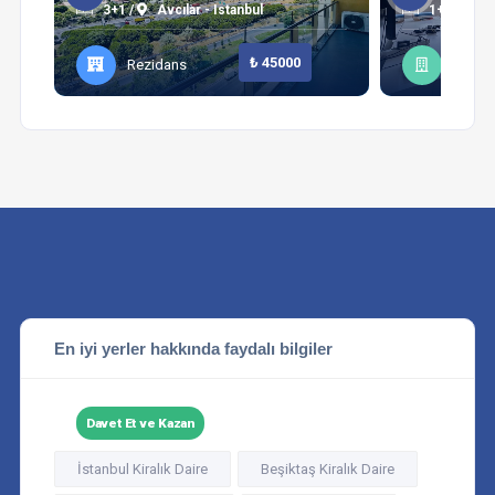
3+1 /
Avcılar - Istanbul
1+1 /
Şi
₺ 45000
Rezidans
Daire
En iyi yerler hakkında faydalı bilgiler
Davet Et ve Kazan
İstanbul Kiralık Daire
Beşiktaş Kiralık Daire