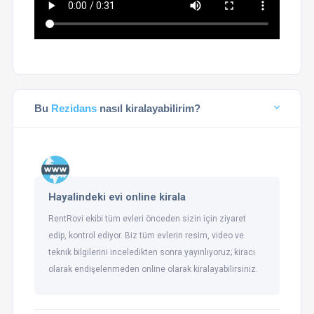
Bu
Rezidans
nasıl kiralayabilirim?
Hayalindeki evi online kirala
RentRovi ekibi tüm evleri önceden sizin için ziyaret
edip, kontrol ediyor. Biz tüm evlerin resim, video ve
teknik bilgilerini inceledikten sonra yayınlıyoruz; kiracı
olarak endişelenmeden online olarak kiralayabilirsiniz.