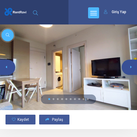
Giriş Yap
Kaydet
Paylaş