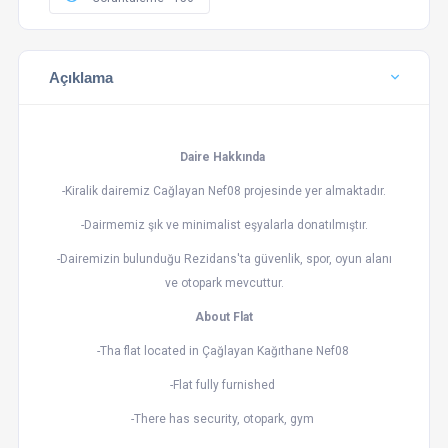
Açıklama
Daire Hakkında
-Kiralik dairemiz Cağlayan Nef08 projesinde yer almaktadır.
-Dairmemiz şık ve minimalist eşyalarla donatılmıştır.
-Dairemizin bulunduğu Rezidans'ta güvenlik, spor, oyun alanı
ve otopark mevcuttur.
About Flat
-Tha flat located in Çağlayan Kağıthane Nef08
-Flat fully furnished
-There has security, otopark, gym