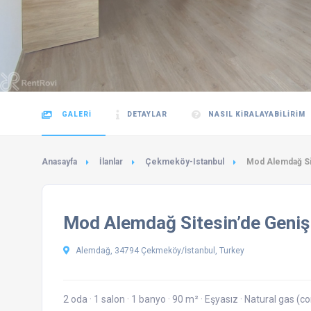
GALERI
DETAYLAR
NASIL KIRALAYABILIRIM
Anasayfa
İlanlar
Çekmeköy-Istanbul
Mod Alemdağ Sit
Mod Alemdağ Sitesin’de Geniş 
Alemdağ, 34794 Çekmeköy/İstanbul, Turkey
2 oda
·
1 salon
·
1 banyo
·
90 m²
·
Eşyasız
·
Natural gas (c