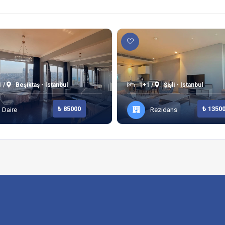
 /
Beşiktaş - Istanbul
1+1 /
Şişli - Istanbul
₺ 85000
₺ 1350
Daire
Rezidans