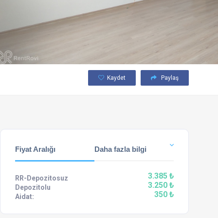
Kaydet
Paylaş
Fiyat Aralığı
Daha fazla bilgi
3.385 ₺
RR-Depozitosuz
3.250 ₺
Depozitolu
350 ₺
Aidat: