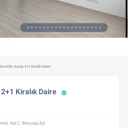
esin’de Geniş 2+1 Kiralık Daire
2+1 Kiralık Daire
ombi)
·
Kat 2
·
Bina yaşı 3yıl