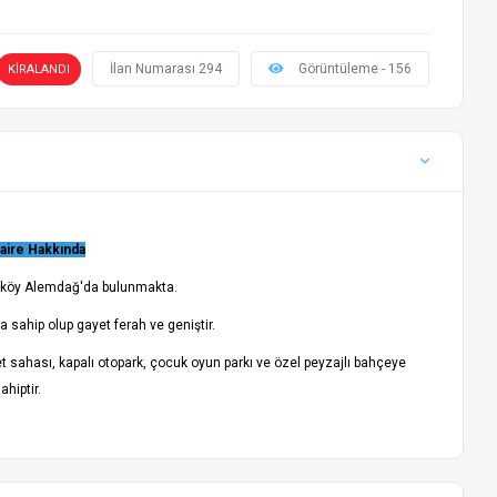
İlan Numarası 294
Görüntüleme - 156
KİRALANDI
Daire Hakkında
meköy Alemdağ'da bulunmakta.
a sahip olup gayet ferah ve geniştir.
t sahası, kapalı otopark, çocuk oyun parkı ve özel peyzajlı bahçeye
ahiptir.