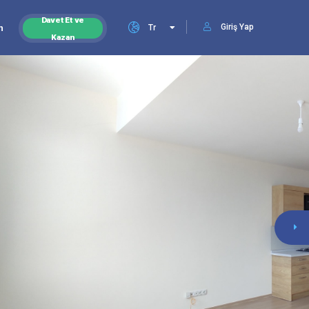
Davet Et ve
Giriş Yap
n
Tr
Kazan