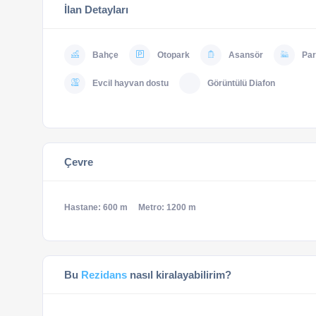
İlan Detayları
Bahçe
Otopark
Asansör
Pa
Evcil hayvan dostu
Görüntülü Diafon
Çevre
Hastane: 600 m
Metro: 1200 m
Bu
Rezidans
nasıl kiralayabilirim?