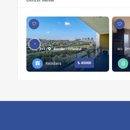
3+1 /
Avcılar - Istanbul
2+1
₺ 45000
Rezidans