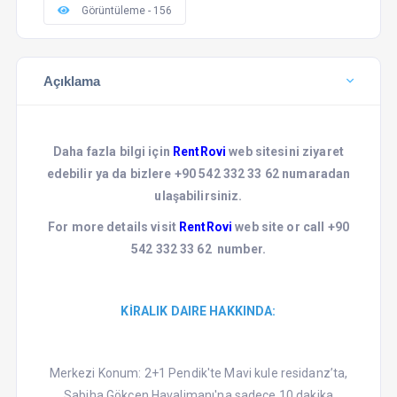
Görüntüleme - 156
Açıklama
Daha fazla bilgi için
RentRovi
web sitesini ziyaret
edebilir ya da bizlere +90 542 332 33 62 numaradan
ulaşabilirsiniz.
For more details visit
RentRovi
web site or call +90
542 332 33 62 number.
KİRALIK DAIRE HAKKINDA:
Merkezi Konum: 2+1 Pendik'te Mavi kule residanz’ta,
Sabiha Gökçen Havalimanı'na sadece 10 dakika