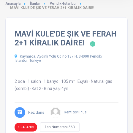
Anasayfa
İlanlar
Pendik-Istanbul
MAVİ KULE'DE ŞIK VE FERAH 2+1 KİRALIK DAİRE!
MAVİ KULE'DE ŞIK VE FERAH
2+1 KİRALIK DAİRE!
Kaynarca, Aydınlı Yolu Cd no:137 H, 34000 Pendik/
İstanbul, Türkiye
2 oda
·
1 salon
·
1 banyo
·
105 m²
·
Eşyalı
·
Natural gas
(combi)
·
Kat 2
·
Bina yaşı 4yıl
Rezidans
RentRovi Plus
İlan Numarası 563
KİRALANDI