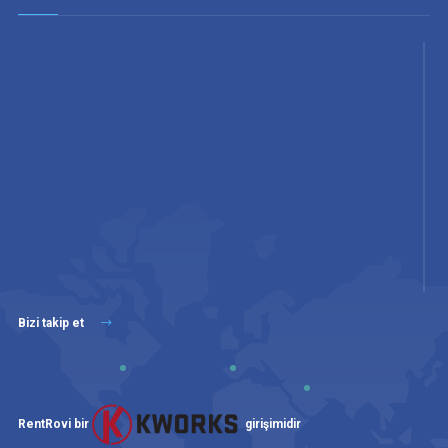
Bizi takip et
RentRovi bir
girişimidir