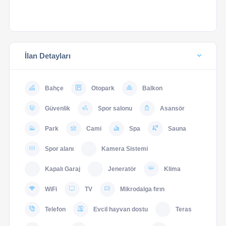
İlan Detayları
Bahçe
Otopark
Balkon
Güvenlik
Spor salonu
Asansör
Park
Cami
Spa
Sauna
Spor alanı
Kamera Sistemi
Kapalı Garaj
Jeneratör
Klima
WiFi
TV
Mikrodalga fırın
Telefon
Evcil hayvan dostu
Teras