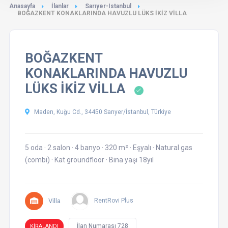
Anasayfa
İlanlar
Sarıyer-Istanbul
BOĞAZKENT KONAKLARINDA HAVUZLU LÜKS İKİZ VİLLA
BOĞAZKENT
KONAKLARINDA HAVUZLU
LÜKS İKİZ VİLLA
Maden, Kuğu Cd., 34450 Sarıyer/İstanbul, Türkiye
5 oda
·
2 salon
·
4 banyo
·
320 m²
·
Eşyalı
·
Natural gas
(combi)
·
Kat groundfloor
·
Bina yaşı 18yıl
Villa
RentRovi Plus
İlan Numarası 728
KİRALANDI