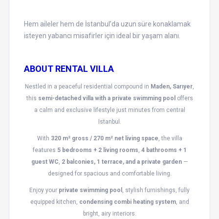
Hem aileler hem de İstanbul’da uzun süre konaklamak
isteyen yabancı misafirler için ideal bir yaşam alanı.
ABOUT RENTAL VILLA
Nestled in a peaceful residential compound in
Maden, Sarıyer
,
this
semi-detached villa with a private swimming pool
offers
a calm and exclusive lifestyle just minutes from central
Istanbul.
With
320 m² gross / 270 m² net living space
, the villa
features
5 bedrooms + 2 living rooms
,
4 bathrooms + 1
guest WC
,
2 balconies, 1 terrace, and a private garden
—
designed for spacious and comfortable living.
Enjoy your
private swimming pool
, stylish furnishings, fully
equipped kitchen,
condensing combi heating system
, and
bright, airy interiors.