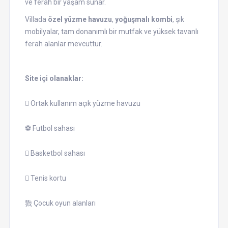
ve ferah bir yaşam sunar.
Villada
özel yüzme havuzu
,
yoğuşmalı kombi
, şık
mobilyalar, tam donanımlı bir mutfak ve yüksek tavanlı
ferah alanlar mevcuttur.
Site içi olanaklar:
 Ortak kullanım açık yüzme havuzu
⚽ Futbol sahası
 Basketbol sahası
 Tenis kortu
戮 Çocuk oyun alanları