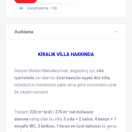
Görüntüleme - 156
Açıklama
KİRALIK VİLLA HAKKINDA
Sarıyer Maden Mahallesi’nde, doğayla iç içe,
site
içerisinde
yer alan bu
özel havuzlu eşyalı ikiz villa
,
İstanbul’un merkezine yakın ama şehir stresinden uzak
bir yaşam sunuyor.
Toplam
320 m² brüt / 270 m² net kullanım
alanına
sahip olan bu villa,
5 oda + 2 salon
,
4 banyo + 1
misafir WC
,
2 balkon, 1 teras ve özel bahçesi
ile geniş