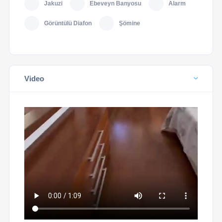
Jakuzi
Ebeveyn Banyosu
Alarm
Görüntülü Diafon
Şömine
Video