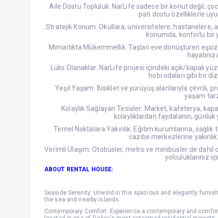
Aile Dostu Topluluk: NarLife sadece bir konut değil; çoc
pati dostu özelliklerle u
Stratejik Konum: Okullara, üniversitelere, hastanelere, al
konumda, konforlu bir y
Mimarlıkta Mükemmellik: Taşları eve dönüştüren eşsiz mi
hayatınıza
Lüks Olanaklar: NarLife projesi içindeki açık/kapalı yü
hobi odaları gibi bir d
Yeşil Yaşam: Bisiklet ve yürüyüş alanlarıyla çevrili, pro
yaşam tarz
Kolaylık Sağlayan Tesisler: Market, kafeterya, kapalı 
kolaylıklardan faydalanın, günlük 
Temel Noktalara Yakınlık: Eğitim kurumlarına, sağlık 
cazibe merkezlerine yakınlık,
Verimli Ulaşım: Otobüsler, metro ve minibüsler de dahil o
yolculuklarınız içi
ABOUT RENTAL HOUSE:
Seaside Serenity: Unwind in this spacious and elegantly furnish
the sea and nearby islands.
Contemporary Comfort: Experience a contemporary and comfortab