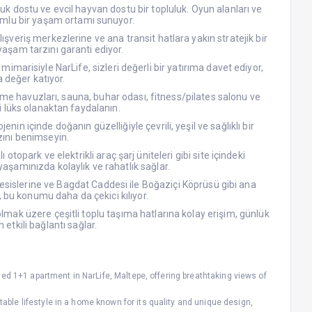
uk dostu ve evcil hayvan dostu bir topluluk. Oyun alanları ve
yumlu bir yaşam ortamı sunuyor.
ışveriş merkezlerine ve ana transit hatlara yakın stratejik bir
aşam tarzını garanti ediyor.
marisiyle NarLife, sizleri değerli bir yatırıma davet ediyor,
 değer katıyor.
zme havuzları, sauna, buhar odası, fitness/pilates salonu ve
izi lüks olanaktan faydalanın.
jenin içinde doğanın güzelliğiyle çevrili, yeşil ve sağlıklı bir
ını benimseyin.
otopark ve elektrikli araç şarj üniteleri gibi site içindeki
yaşamınızda kolaylık ve rahatlık sağlar.
tesislerine ve Bagdat Caddesi ile Boğaziçi Köprüsü gibi ana
 bu konumu daha da çekici kılıyor.
lmak üzere çeşitli toplu taşıma hatlarına kolay erişim, günlük
n etkili bağlantı sağlar.
ed 1+1 apartment in NarLife, Maltepe, offering breathtaking views of
le lifestyle in a home known for its quality and unique design,