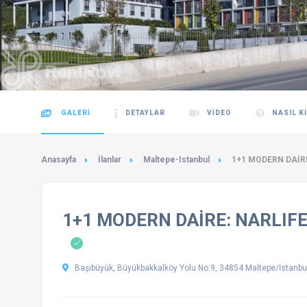
GALERI
DETAYLAR
VIDEO
NASIL K
Anasayfa
İlanlar
Maltepe-Istanbul
1+1 MODERN DAİR
1+1 MODERN DAİRE: NARLIFE
Başıbüyük, Büyükbakkalköy Yolu No:9, 34854 Maltepe/İstanbul