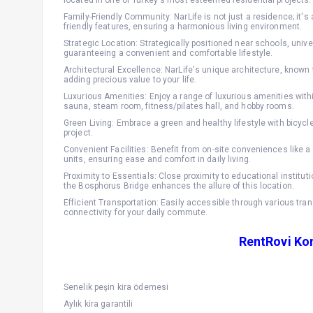
located in one of Turkey's most esteemed residential projects.
Family-Friendly Community: NarLife is not just a residence; it's
friendly features, ensuring a harmonious living environment.
Strategic Location: Strategically positioned near schools, unive
guaranteeing a convenient and comfortable lifestyle.
Architectural Excellence: NarLife's unique architecture, known 
adding precious value to your life.
Luxurious Amenities: Enjoy a range of luxurious amenities with
sauna, steam room, fitness/pilates hall, and hobby rooms.
Green Living: Embrace a green and healthy lifestyle with bicycl
project.
Convenient Facilities: Benefit from on-site conveniences like a
units, ensuring ease and comfort in daily living.
Proximity to Essentials: Close proximity to educational instituti
the Bosphorus Bridge enhances the allure of this location.
Efficient Transportation: Easily accessible through various tran
connectivity for your daily commute.
RentRovi Kon
Senelik peşin kira ödemesi
Aylık kira garantili