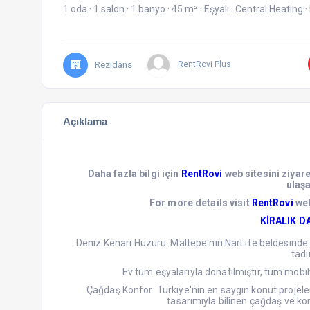
1 oda
·
1 salon
·
1 banyo
·
45 m²
·
Eşyalı
·
Central Heating
·
Rezidans
RentRovi Plus
Açıklama
Daha fazla bilgi için
RentRovi
web sitesini ziyar
ulaşa
For more details visit
RentRovi
web
KİRALIK D
Deniz Kenarı Huzuru: Maltepe'nin NarLife beldesinde 
tadı
Ev tüm eşyalarıyla donatılmıştır, tüm mobilya
Çağdaş Konfor: Türkiye'nin en saygın konut projeler
tasarımıyla bilinen çağdaş ve ko