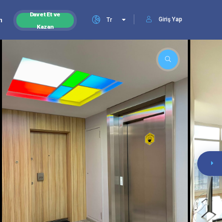
Davet Et ve
Giriş Yap
n
Tr
Kazan