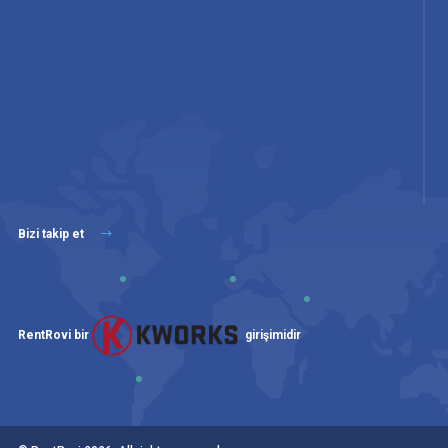
Bizi takip et
RentRovi bir
girişimidir