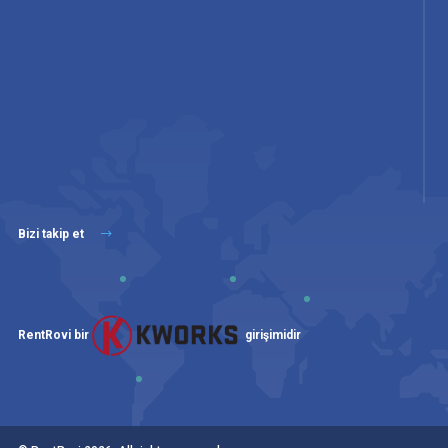
Bizi takip et
RentRovi bir
girişimidir