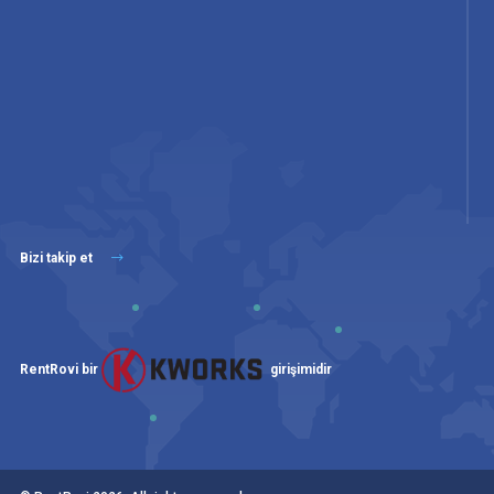
Bizi takip et
RentRovi bir
girişimidir