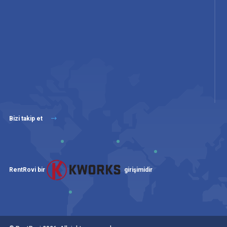
Bizi takip et
RentRovi bir
girişimidir