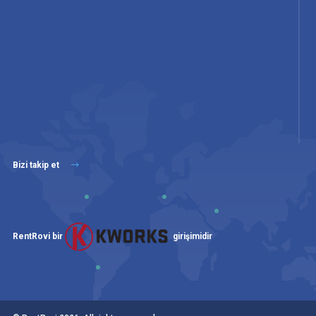
Bizi takip et
RentRovi bir
girişimidir