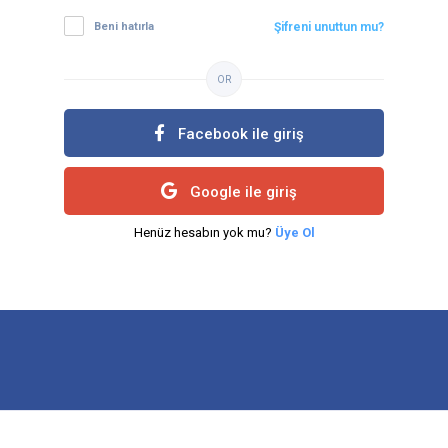
Beni hatırla
Şifreni unuttun mu?
OR
Facebook ile giriş
Google ile giriş
Henüz hesabın yok mu?
Üye Ol