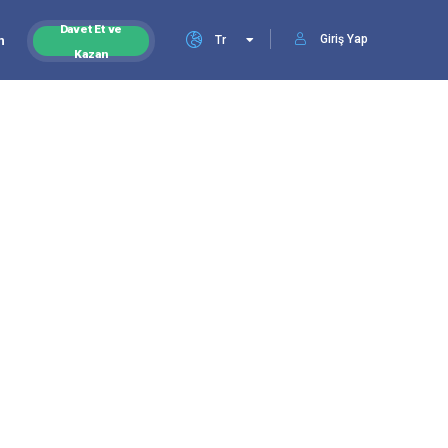
Davet Et ve
Giriş Yap
n
Tr
Kazan