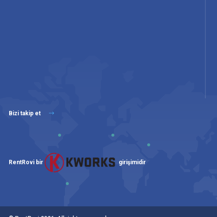
Bizi takip et
RentRovi bir
girişimidir