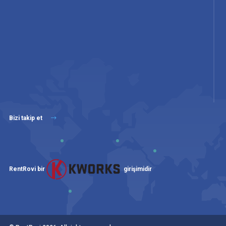
Bizi takip et
RentRovi bir
girişimidir