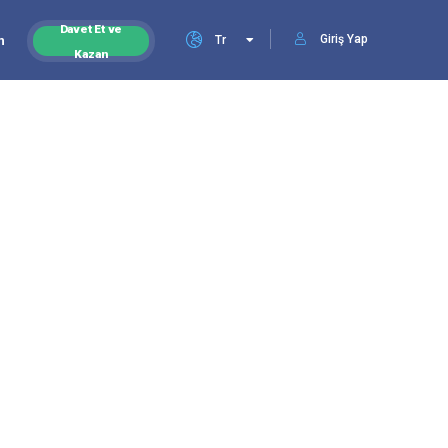
Davet Et ve
Giriş Yap
n
Tr
Kazan