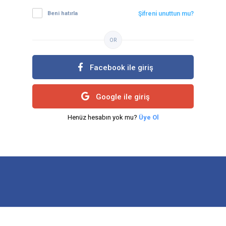
Beni hatırla
Şifreni unuttun mu?
OR
Facebook ile giriş
Google ile giriş
Henüz hesabın yok mu?
Üye Ol